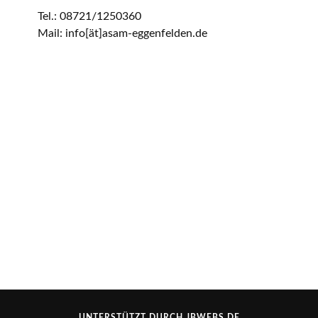
Tel.: 08721/1250360
Mail: info[ät]asam-eggenfelden.de
UNTERSTÜTZT DURCH
JBWEBS.DE